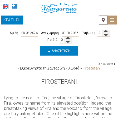
≡
ΚΡΆΤΗΣΗ
ΑΡΧΙΚΉ
Άφιξη
Αναχώρηση
Ενήλικες
ΤΟΠΟΘΕΣΊΑ
Παιδιά
ΔΙΑΜΟΝΉ
→ ΑΝΑΖΉΤΗΣΗ
ΠΑΡΟΧΈΣ
prev
next
»
Εξερευνήστε τη Σαντορίνη
»
Χωριά
»
Firostefani
ΕΞΕΡΕΥΝΉΣΤΕ ΤΗ ΣΑΝΤΟΡΊΝΗ
FIROSTEFANI
Περιηγήσεις και Δραστηριότητες
ΦΩΤΟΓΡΑΦΊΕΣ
Χωριά
ΕΠΙΚΟΙΝΩΝΊΑ
Lying to the north of Fira, the village of Firostefani, ‘crown of
Fira’, owes its name from its elevated position. Indeed, the
Παραλίες
breathtaking views of Fira and the volcano from the village
are truly unforgettable. One of the highlights here will be the
Μουσεία και Αρχαιολογικά αξιοθέατα