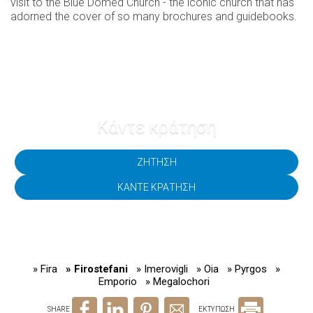
visit to the Blue Domed Church - the iconic church that has
adorned the cover of so many brochures and guidebooks.
Κάντε κράτηση
ΖΉΤΗΣΗ
ΚΆΝΤΕ ΚΡΆΤΗΣΗ
» Fira
» Firostefani
» Imerovigli
» Oia
» Pyrgos
»
Emporio
» Megalochori
SHARE
ΕΚΤΥΠΩΣΗ