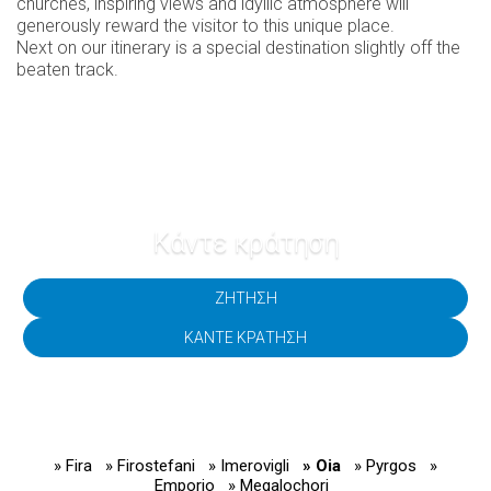
churches, inspiring views and idyllic atmosphere will
generously reward the visitor to this unique place.
Next on our itinerary is a special destination slightly off the
beaten track.
Κάντε κράτηση
ΖΉΤΗΣΗ
ΚΆΝΤΕ ΚΡΆΤΗΣΗ
» Fira
» Firostefani
» Imerovigli
» Oia
» Pyrgos
»
Emporio
» Megalochori