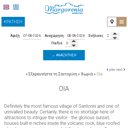
≡
ΚΡΆΤΗΣΗ
ΑΡΧΙΚΉ
Άφιξη
Αναχώρηση
Ενήλικες
ΤΟΠΟΘΕΣΊΑ
Παιδιά
ΔΙΑΜΟΝΉ
→ ΑΝΑΖΉΤΗΣΗ
ΠΑΡΟΧΈΣ
prev
next
»
Εξερευνήστε τη Σαντορίνη
»
Χωριά
»
Oia
ΕΞΕΡΕΥΝΉΣΤΕ ΤΗ ΣΑΝΤΟΡΊΝΗ
OIA
Περιηγήσεις και Δραστηριότητες
ΦΩΤΟΓΡΑΦΊΕΣ
Χωριά
ΕΠΙΚΟΙΝΩΝΊΑ
Definitely the most famous village of Santorini and one of
unrivalled beauty. Certainly, there is no shortage here of
Παραλίες
attractions to intrigue the visitor - the glorious sunset,
houses built in niches inside the volcanic rock, blue roofed
Μουσεία και Αρχαιολογικά αξιοθέατα